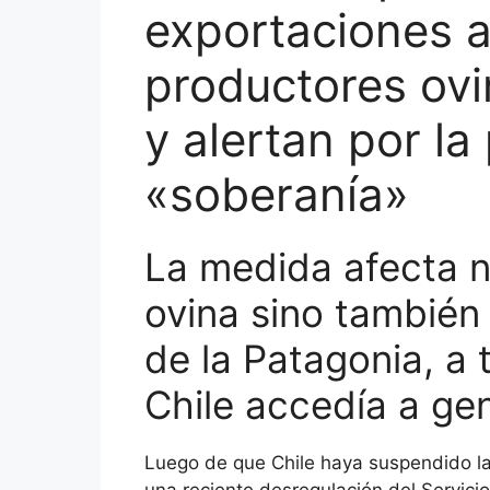
exportaciones a 
productores ovi
y alertan por la
«soberanía»
La medida afecta n
ovina sino también
de la Patagonia, a 
Chile accedía a gen
Luego de que Chile haya suspendido l
una reciente desregulación del Servici