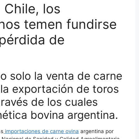
Chile, los
nos temen fundirse
 pérdida de
o solo la venta de carne
 la exportación de toros
través de los cuales
ética bovina argentina.
as
importaciones de carne ovina
argentina por
o Nacional de Sanidad y Calidad Agroalimentaria