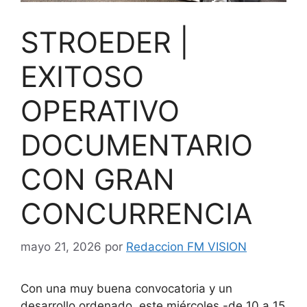
STROEDER |
EXITOSO
OPERATIVO
DOCUMENTARIO
CON GRAN
CONCURRENCIA
mayo 21, 2026
por
Redaccion FM VISION
Con una muy buena convocatoria y un
desarrollo ordenado, este miércoles -de 10 a 15